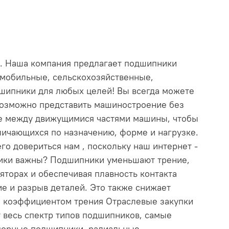
: . Наша компания предлагает подшипники
томобильные, сельскохозяйственные,
шипники для любых целей! Вы всегда можете
озможно представить машиностроение без
е между движущимися частями машины, чтобы
личающихся по назначению, форме и нагрузке.
го довериться нам , поскольку наш интернет -
ники важны? Подшипники уменьшают трение,
торах и обеспечивая плавность контакта
е и разрыв деталей. Это также снижает
м коэффициентом трения Отраслевые закупки
 весь спектр типов подшипников, самые
порные подшипники, радиальные,