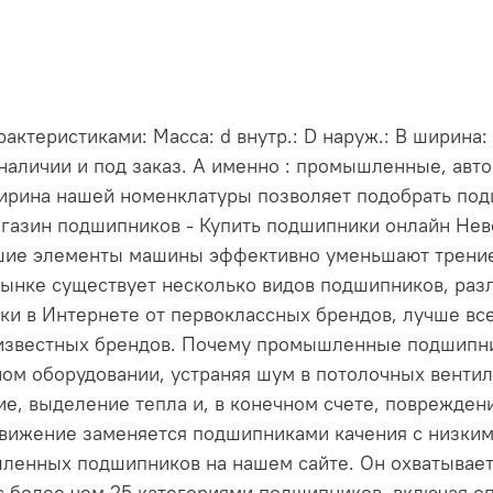
ктеристиками: Масса: d внутр.: D наруж.: В ширина
 наличии и под заказ. А именно : промышленные, ав
Ширина нашей номенклатуры позволяет подобрать под
газин подшипников - Купить подшипники онлайн Нев
ьшие элементы машины эффективно уменьшают трени
ынке существует несколько видов подшипников, раз
и в Интернете от первоклассных брендов, лучше все
т известных брендов. Почему промышленные подшип
м оборудовании, устраняя шум в потолочных вентиля
е, выделение тепла и, в конечном счете, повреждени
движение заменяется подшипниками качения с низки
ленных подшипников на нашем сайте. Он охватывает
 более чем 25 категориями подшипников, включая о