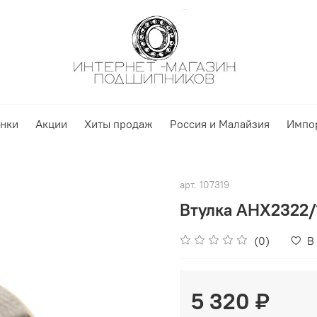
нки
Акции
Хиты продаж
Россия и Малайзия
Импо
арт.
107319
Втулка AHX2322/
(0)
В
5 320 ₽