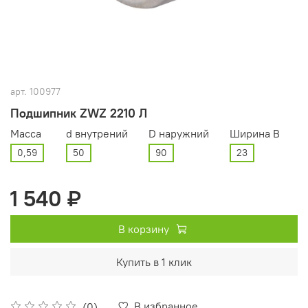
арт.
100977
Подшипник ZWZ 2210 Л
Масса
d внутрений
D наружний
Ширина В
0,59
50
90
23
1 540 ₽
В корзину
Купить в 1 клик
В избранное
(0)