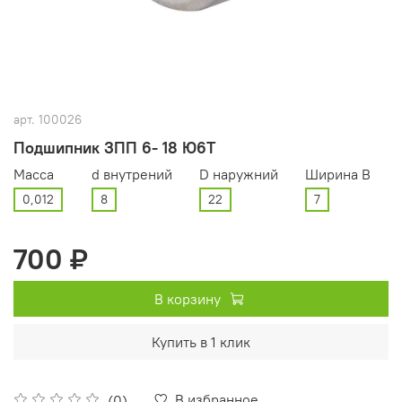
арт.
100026
Подшипник ЗПП 6- 18 Ю6Т
Масса
d внутрений
D наружний
Ширина В
0,012
8
22
7
700 ₽
В корзину
Купить в 1 клик
В избранное
(0)