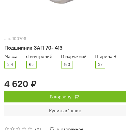
арт.
100706
Подшипник ЗАП 70- 413
Масса
d внутрений
D наружний
Ширина В
3,4
65
160
37
4 620 ₽
В корзину
Купить в 1 клик
В избранное
(0)