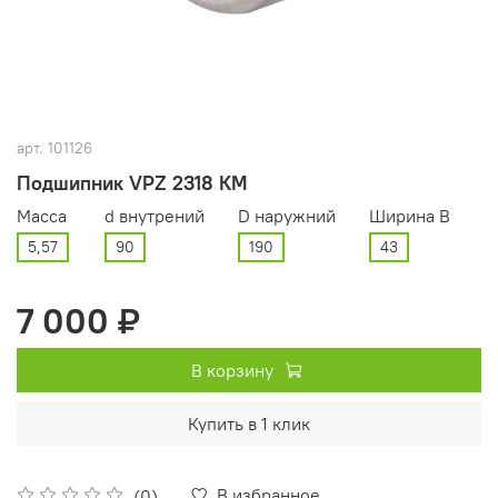
арт.
101126
Подшипник VPZ 2318 КМ
Масса
d внутрений
D наружний
Ширина В
5,57
90
190
43
7 000 ₽
В корзину
Купить в 1 клик
В избранное
(0)