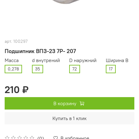
арт.
100297
Подшипник ВПЗ-23 7Р- 207
Масса
d внутрений
D наружний
Ширина В
0,278
35
72
17
210 ₽
В корзину
Купить в 1 клик
В избранное
(0)