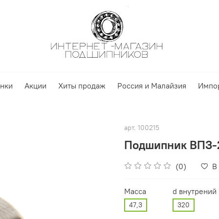
нки
Акции
Хиты продаж
Россия и Малайзия
Импо
арт.
100215
Подшипник ВПЗ-2
(0)
В
Масса
d внутрений
47,3
320