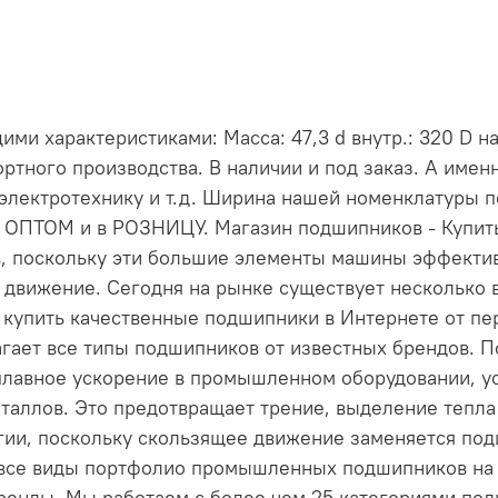
и характеристиками: Масса: 47,3 d внутр.: 320 D на
ртного производства. В наличии и под заказ. А име
электротехнику и т.д. Ширина нашей номенклатуры 
и ОПТОМ и в РОЗНИЦУ. Магазин подшипников - Купи
, поскольку эти большие элементы машины эффект
 движение. Сегодня на рынке существует несколько 
е купить качественные подшипники в Интернете от пе
длагает все типы подшипников от известных брендов
лавное ускорение в промышленном оборудовании, ус
таллов. Это предотвращает трение, выделение тепла 
ргии, поскольку скользящее движение заменяется по
 все виды портфолио промышленных подшипников на н
енды. Мы работаем с более чем 25 категориями по