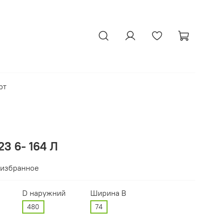
рт
3 6- 164 Л
 избранное
D наружний
Ширина В
480
74