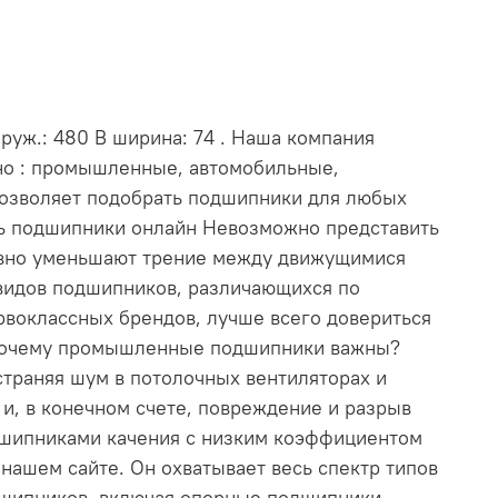
руж.: 480 В ширина: 74 . Наша компания
нно : промышленные, автомобильные,
позволяет подобрать подшипники для любых
ть подшипники онлайн Невозможно представить
ивно уменьшают трение между движущимися
видов подшипников, различающихся по
рвоклассных брендов, лучше всего довериться
. Почему промышленные подшипники важны?
траняя шум в потолочных вентиляторах и
и, в конечном счете, повреждение и разрыв
дшипниками качения с низким коэффициентом
ашем сайте. Он охватывает весь спектр типов
дшипников, включая опорные подшипники,