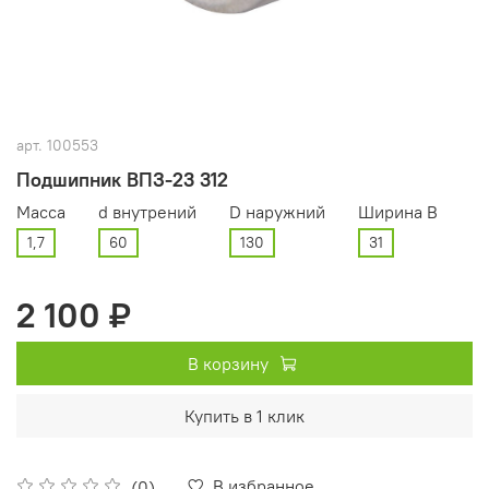
арт.
100553
Подшипник ВПЗ-23 312
Масса
d внутрений
D наружний
Ширина В
1,7
60
130
31
2 100 ₽
В корзину
Купить в 1 клик
В избранное
(0)