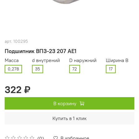
арт.
100295
Подшипник ВПЗ-23 207 АЕ1
Масса
d внутрений
D наружний
Ширина В
0,278
35
72
17
322 ₽
В корзину
Купить в 1 клик
В избранное
(0)