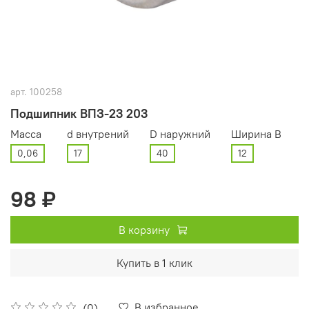
арт.
100258
Подшипник ВПЗ-23 203
Масса
d внутрений
D наружний
Ширина В
0,06
17
40
12
98 ₽
В корзину
Купить в 1 клик
В избранное
(0)