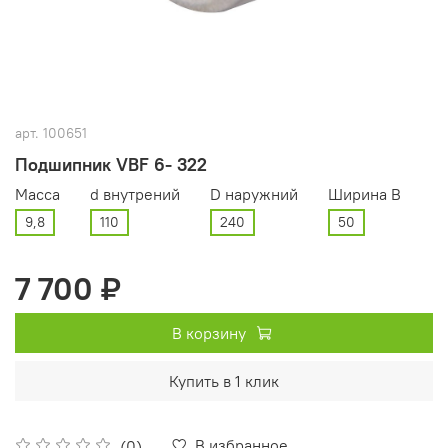
арт.
100651
Подшипник VBF 6- 322
Масса
d внутрений
D наружний
Ширина В
9,8
110
240
50
7 700 ₽
В корзину
Купить в 1 клик
В избранное
(0)