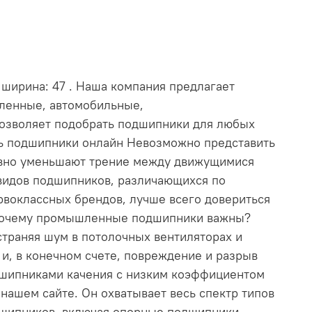
 ширина: 47 . Наша компания предлагает
шленные, автомобильные,
позволяет подобрать подшипники для любых
ть подшипники онлайн Невозможно представить
ивно уменьшают трение между движущимися
видов подшипников, различающихся по
рвоклассных брендов, лучше всего довериться
. Почему промышленные подшипники важны?
траняя шум в потолочных вентиляторах и
и, в конечном счете, повреждение и разрыв
дшипниками качения с низким коэффициентом
ашем сайте. Он охватывает весь спектр типов
дшипников, включая опорные подшипники,