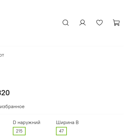
рт
320
 избранное
D наружний
Ширина В
215
47