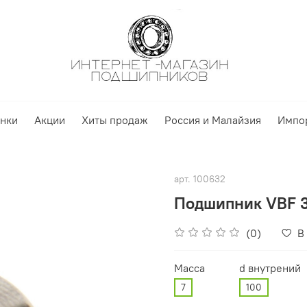
нки
Акции
Хиты продаж
Россия и Малайзия
Импо
арт.
100632
Подшипник VBF 
(0)
В
Масса
d внутрений
7
100