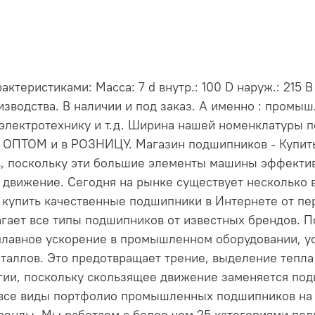
еристиками: Масса: 7 d внутр.: 100 D наруж.: 215 В
зводства. В наличии и под заказ. А именно : промы
электротехнику и т.д. Ширина нашей номенклатуры 
и ОПТОМ и в РОЗНИЦУ. Магазин подшипников - Купи
, поскольку эти большие элементы машины эффект
 движение. Сегодня на рынке существует несколько 
е купить качественные подшипники в Интернете от пе
длагает все типы подшипников от известных брендов
лавное ускорение в промышленном оборудовании, ус
таллов. Это предотвращает трение, выделение тепла 
ргии, поскольку скользящее движение заменяется по
 все виды портфолио промышленных подшипников на н
енды. Мы работаем с более чем 25 категориями по