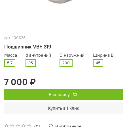
арт.
100626
Подшипник VBF 319
Масса
d внутрений
D наружний
Ширина В
5,7
95
200
45
7 000 ₽
В корзину
Купить в 1 клик
В избранное
(0)