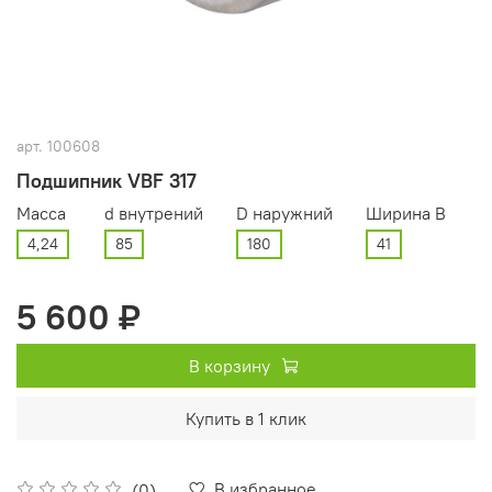
арт.
100608
Подшипник VBF 317
Масса
d внутрений
D наружний
Ширина В
4,24
85
180
41
5 600 ₽
В корзину
Купить в 1 клик
В избранное
(0)