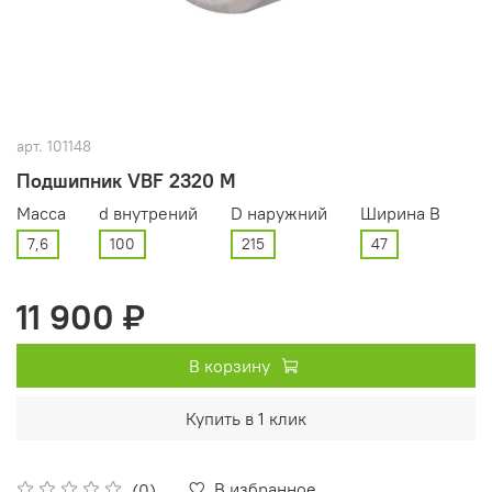
арт.
101148
Подшипник VBF 2320 М
Масса
d внутрений
D наружний
Ширина В
7,6
100
215
47
11 900 ₽
В корзину
Купить в 1 клик
В избранное
(0)