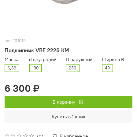
арт.
101019
Подшипник VBF 2226 КМ
Масса
d внутрений
D наружний
Ширина В
6,69
130
230
40
6 300 ₽
В корзину
Купить в 1 клик
В избранное
(0)