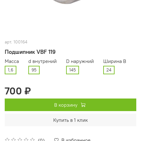
арт.
100164
Подшипник VBF 119
Масса
d внутрений
D наружний
Ширина В
1,6
95
145
24
700 ₽
В корзину
Купить в 1 клик
В избранное
(0)