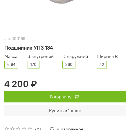
арт.
100199
Подшипник УПЗ 134
Масса
d внутрений
D наружний
Ширина В
6,94
170
260
42
4 200 ₽
В корзину
Купить в 1 клик
В избранное
(0)