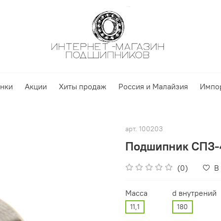
нки
Акции
Хиты продаж
Россия и Малайзия
Импо
арт.
100203
Подшипник СПЗ-4
(0)
В
Масса
d внутрений
11,1
180