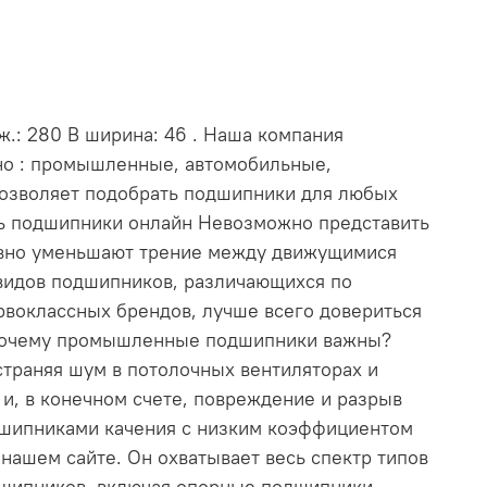
ж.: 280 В ширина: 46 . Наша компания
нно : промышленные, автомобильные,
позволяет подобрать подшипники для любых
ть подшипники онлайн Невозможно представить
ивно уменьшают трение между движущимися
видов подшипников, различающихся по
рвоклассных брендов, лучше всего довериться
. Почему промышленные подшипники важны?
траняя шум в потолочных вентиляторах и
и, в конечном счете, повреждение и разрыв
дшипниками качения с низким коэффициентом
ашем сайте. Он охватывает весь спектр типов
дшипников, включая опорные подшипники,