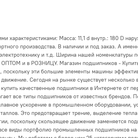
 характеристиками: Масса: 11,1 d внутр.: 180 D нару
ртного производства. В наличии и под заказ. А име
электротехнику и т.д. Ширина нашей номенклатуры 
и ОПТОМ и в РОЗНИЦУ. Магазин подшипников - Купи
, поскольку эти большие элементы машины эффект
 движение. Сегодня на рынке существует несколько 
е купить качественные подшипники в Интернете от пе
длагает все типы подшипников от известных брендов
лавное ускорение в промышленном оборудовании, ус
таллов. Это предотвращает трение, выделение тепла 
ргии, поскольку скользящее движение заменяется по
 все виды портфолио промышленных подшипников на н
енды. Мы работаем с более чем 25 категориями по