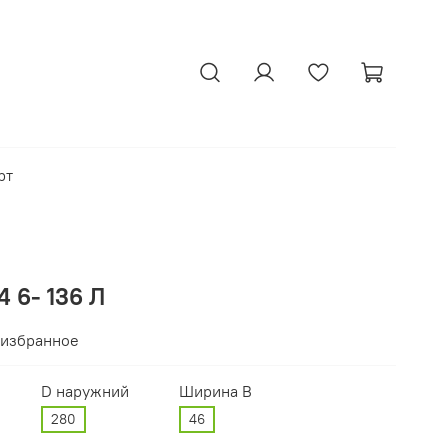
рт
 6- 136 Л
 избранное
D наружний
Ширина В
280
46