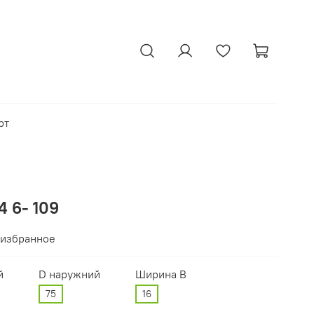
рт
 6- 109
 избранное
й
D наружний
Ширина В
75
16