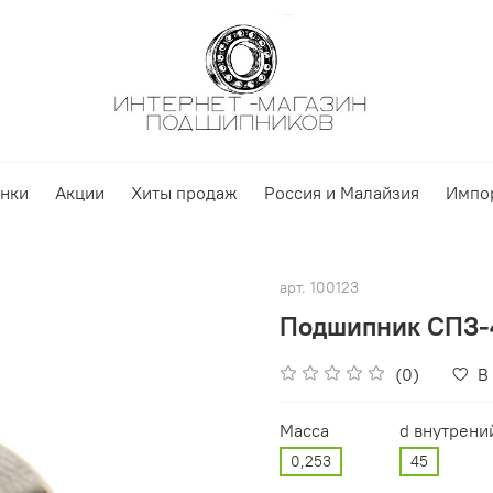
нки
Акции
Хиты продаж
Россия и Малайзия
Импо
арт.
100123
Подшипник СПЗ-4
(0)
В
Масса
d внутрени
0,253
45