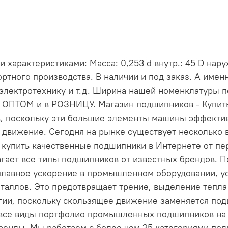
арактеристиками: Масса: 0,253 d внутр.: 45 D наруж
ртного производства. В наличии и под заказ. А име
электротехнику и т.д. Ширина нашей номенклатуры 
и ОПТОМ и в РОЗНИЦУ. Магазин подшипников - Купи
, поскольку эти большие элементы машины эффект
 движение. Сегодня на рынке существует несколько 
е купить качественные подшипники в Интернете от пе
длагает все типы подшипников от известных брендов
лавное ускорение в промышленном оборудовании, ус
таллов. Это предотвращает трение, выделение тепла 
ргии, поскольку скользящее движение заменяется по
 все виды портфолио промышленных подшипников на н
енды. Мы работаем с более чем 25 категориями по