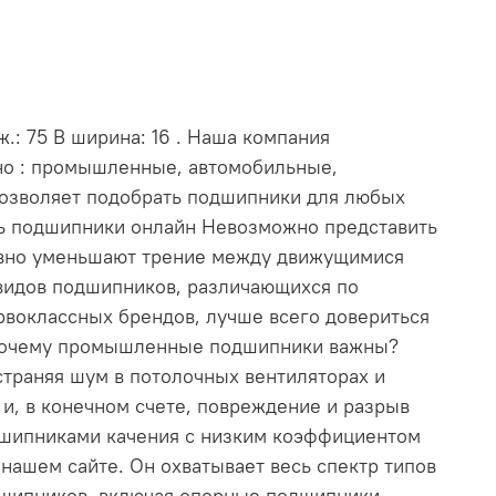
.: 75 В ширина: 16 . Наша компания
нно : промышленные, автомобильные,
позволяет подобрать подшипники для любых
ть подшипники онлайн Невозможно представить
ивно уменьшают трение между движущимися
видов подшипников, различающихся по
рвоклассных брендов, лучше всего довериться
. Почему промышленные подшипники важны?
траняя шум в потолочных вентиляторах и
и, в конечном счете, повреждение и разрыв
дшипниками качения с низким коэффициентом
ашем сайте. Он охватывает весь спектр типов
дшипников, включая опорные подшипники,