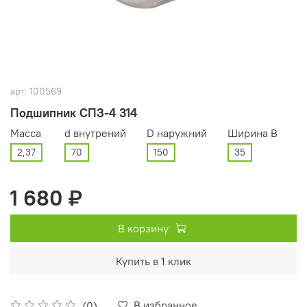
арт.
100569
Подшипник СПЗ-4 314
Масса
d внутрений
D наружний
Ширина В
2,37
70
150
35
1 680 ₽
В корзину
Купить в 1 клик
В избранное
(0)