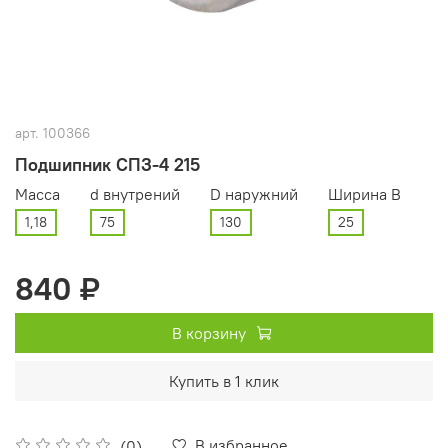
арт.
100366
Подшипник СПЗ-4 215
Масса
d внутрений
D наружний
Ширина В
1,18
75
130
25
840 ₽
В корзину
Купить в 1 клик
В избранное
(0)