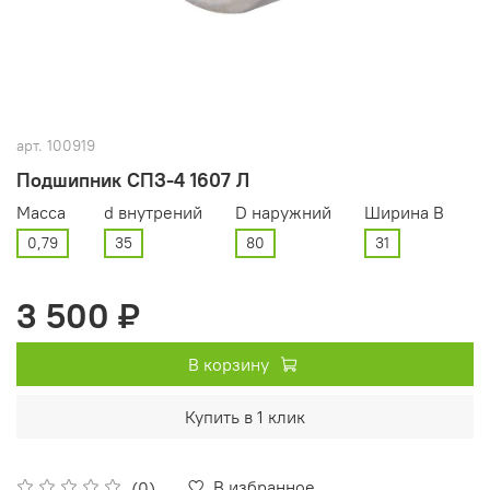
арт.
100919
Подшипник СПЗ-4 1607 Л
Масса
d внутрений
D наружний
Ширина В
0,79
35
80
31
3 500 ₽
В корзину
Купить в 1 клик
В избранное
(0)