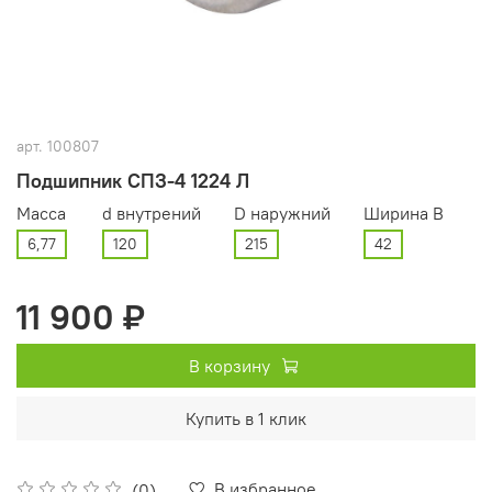
арт.
100807
Подшипник СПЗ-4 1224 Л
Масса
d внутрений
D наружний
Ширина В
6,77
120
215
42
11 900 ₽
В корзину
Купить в 1 клик
В избранное
(0)