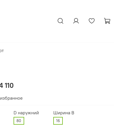
рт
 110
 избранное
D наружний
Ширина В
80
16