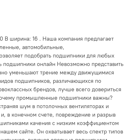
0 В ширина: 16 . Наша компания предлагает
шленные, автомобильные,
позволяет подобрать подшипники для любых
ть подшипники онлайн Невозможно представить
ивно уменьшают трение между движущимися
видов подшипников, различающихся по
рвоклассных брендов, лучше всего довериться
. Почему промышленные подшипники важны?
траняя шум в потолочных вентиляторах и
и, в конечном счете, повреждение и разрыв
дшипниками качения с низким коэффициентом
ашем сайте. Он охватывает весь спектр типов
дшипников, включая опорные подшипники,