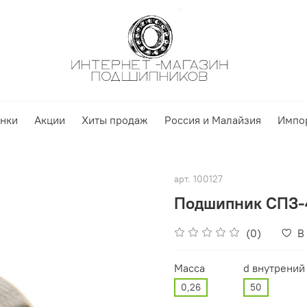
нки
Акции
Хиты продаж
Россия и Малайзия
Импо
арт.
100127
Подшипник СПЗ-4
(0)
В
Масса
d внутрений
0,26
50