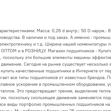
ктеристиками: Масса: 0,26 d внутр.: 50 D наруж.: 8
зводства. В наличии и под заказ. А именно : промы
электротехнику и т.д. Ширина нашей номенклатуры 
и ОПТОМ и в РОЗНИЦУ. Магазин подшипников - Купи
, поскольку эти большие элементы машины эффект
 движение. Сегодня на рынке существует несколько 
е купить качественные подшипники в Интернете от пе
длагает все типы подшипников от известных брендов
лавное ускорение в промышленном оборудовании, ус
таллов. Это предотвращает трение, выделение тепла 
ргии, поскольку скользящее движение заменяется по
 все виды портфолио промышленных подшипников на н
енды. Мы работаем с более чем 25 категориями по