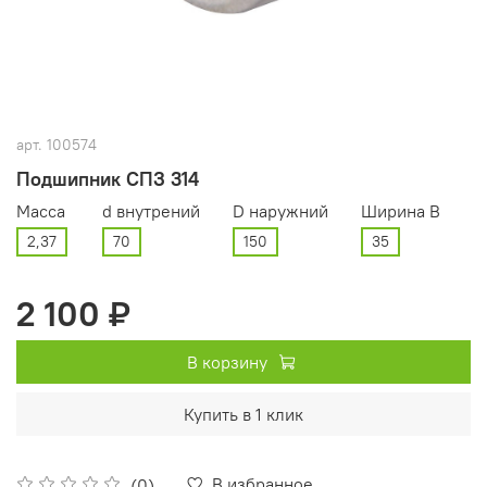
арт.
100574
Подшипник СПЗ 314
Масса
d внутрений
D наружний
Ширина В
2,37
70
150
35
2 100 ₽
В корзину
Купить в 1 клик
В избранное
(0)