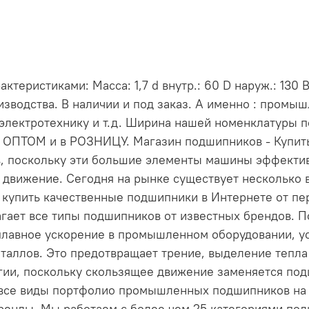
еристиками: Масса: 1,7 d внутр.: 60 D наруж.: 130 
зводства. В наличии и под заказ. А именно : промы
электротехнику и т.д. Ширина нашей номенклатуры 
и ОПТОМ и в РОЗНИЦУ. Магазин подшипников - Купи
, поскольку эти большие элементы машины эффект
 движение. Сегодня на рынке существует несколько 
е купить качественные подшипники в Интернете от пе
длагает все типы подшипников от известных брендов
лавное ускорение в промышленном оборудовании, ус
таллов. Это предотвращает трение, выделение тепла 
ргии, поскольку скользящее движение заменяется по
 все виды портфолио промышленных подшипников на н
енды. Мы работаем с более чем 25 категориями по