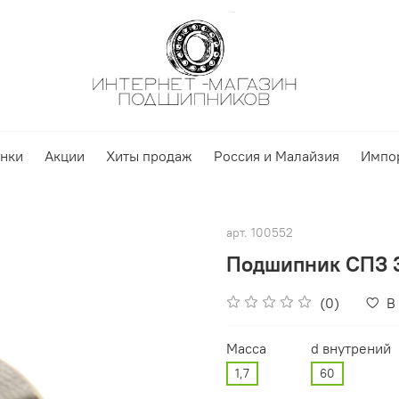
нки
Акции
Хиты продаж
Россия и Малайзия
Импо
арт.
100552
Подшипник СПЗ 
(0)
В
Масса
d внутрений
1,7
60