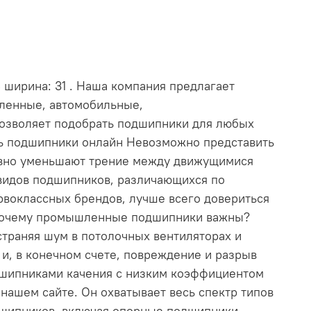
В ширина: 31 . Наша компания предлагает
шленные, автомобильные,
позволяет подобрать подшипники для любых
ть подшипники онлайн Невозможно представить
ивно уменьшают трение между движущимися
видов подшипников, различающихся по
рвоклассных брендов, лучше всего довериться
. Почему промышленные подшипники важны?
траняя шум в потолочных вентиляторах и
и, в конечном счете, повреждение и разрыв
дшипниками качения с низким коэффициентом
ашем сайте. Он охватывает весь спектр типов
дшипников, включая опорные подшипники,