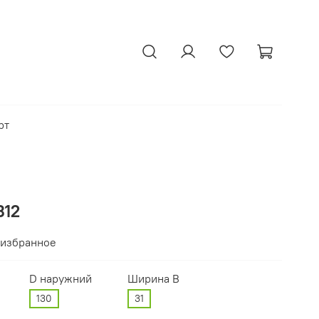
рт
312
 избранное
D наружний
Ширина В
130
31