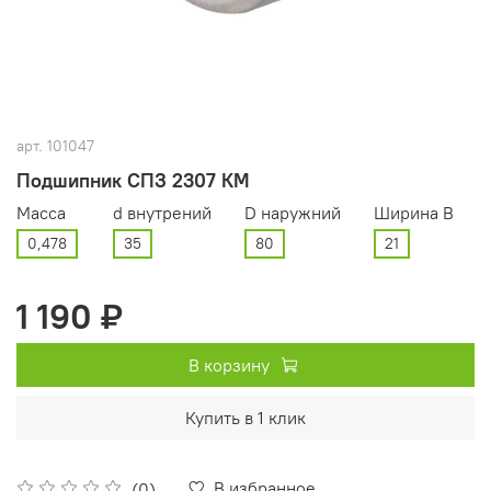
арт.
101047
Подшипник СПЗ 2307 КМ
Масса
d внутрений
D наружний
Ширина В
0,478
35
80
21
1 190 ₽
В корзину
Купить в 1 клик
В избранное
(0)