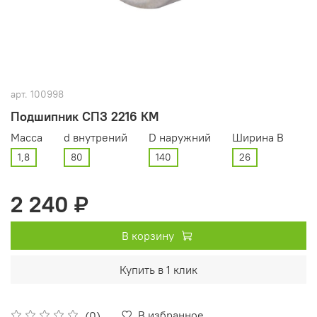
арт.
100998
Подшипник СПЗ 2216 КМ
Масса
d внутрений
D наружний
Ширина В
1,8
80
140
26
2 240 ₽
В корзину
Купить в 1 клик
В избранное
(0)