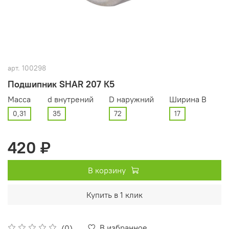
арт.
100298
Подшипник SHAR 207 К5
Масса
d внутрений
D наружний
Ширина В
0,31
35
72
17
420 ₽
В корзину
Купить в 1 клик
В избранное
(0)