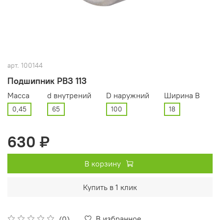
арт.
100144
Подшипник РВЗ 113
Масса
d внутрений
D наружний
Ширина В
0,45
65
100
18
630 ₽
В корзину
Купить в 1 клик
В избранное
(0)