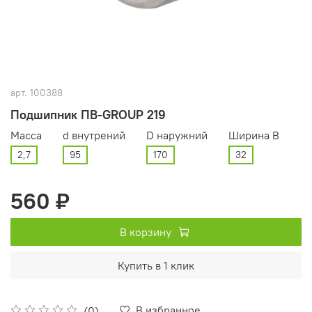
арт.
100388
Подшипник ПВ-GROUP 219
Масса
d внутрений
D наружний
Ширина В
2,7
95
170
32
560 ₽
В корзину
Купить в 1 клик
В избранное
(0)