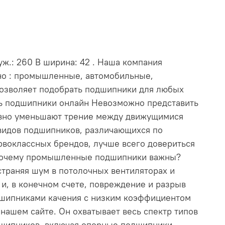
ж.: 260 В ширина: 42 . Наша компания
нно : промышленные, автомобильные,
позволяет подобрать подшипники для любых
ть подшипники онлайн Невозможно представить
ивно уменьшают трение между движущимися
видов подшипников, различающихся по
рвоклассных брендов, лучше всего довериться
. Почему промышленные подшипники важны?
траняя шум в потолочных вентиляторах и
и, в конечном счете, повреждение и разрыв
дшипниками качения с низким коэффициентом
ашем сайте. Он охватывает весь спектр типов
дшипников, включая опорные подшипники,