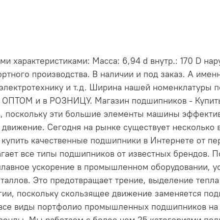
характеристиками: Масса: 6,94 d внутр.: 170 D нару
ртного производства. В наличии и под заказ. А име
электротехнику и т.д. Ширина нашей номенклатуры 
и ОПТОМ и в РОЗНИЦУ. Магазин подшипников - Купи
, поскольку эти большие элементы машины эффект
 движение. Сегодня на рынке существует несколько 
е купить качественные подшипники в Интернете от пе
длагает все типы подшипников от известных брендов
лавное ускорение в промышленном оборудовании, ус
таллов. Это предотвращает трение, выделение тепла 
ргии, поскольку скользящее движение заменяется по
 все виды портфолио промышленных подшипников на н
енды. Мы работаем с более чем 25 категориями по