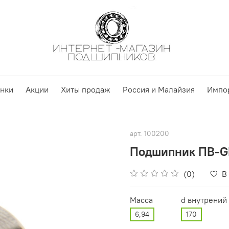
нки
Акции
Хиты продаж
Россия и Малайзия
Импо
арт.
100200
Подшипник ПВ-G
(0)
В
Масса
d внутрений
6,94
170