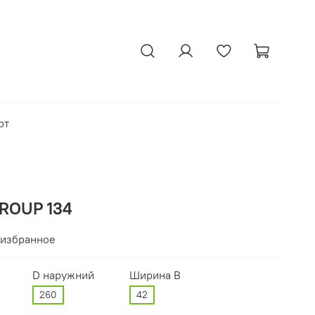
рт
ROUP 134
 избранное
D наружний
Ширина В
260
42