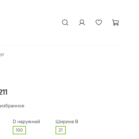
рт
11
 избранное
D наружний
Ширина В
100
21