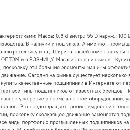
еристиками: Масса: 0,6 d внутр.: 55 D наруж.: 100 
зводства. В наличии и под заказ. А именно : промы
электротехнику и т.д. Ширина нашей номенклатуры 
и ОПТОМ и в РОЗНИЦУ. Магазин подшипников - Купи
, поскольку эти большие элементы машины эффект
 движение. Сегодня на рынке существует несколько 
е купить качественные подшипники в Интернете от пе
длагает все типы подшипников от известных брендов
лавное ускорение в промышленном оборудовании, ус
таллов. Это предотвращает трение, выделение тепла 
ргии, поскольку скользящее движение заменяется по
 все виды портфолио промышленных подшипников на н
енды. Мы работаем с более чем 25 категориями по