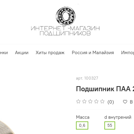
нки
Акции
Хиты продаж
Россия и Малайзия
Импо
арт.
100327
Подшипник ПАА 2
(0)
В
Масса
d внутрений
0,6
55