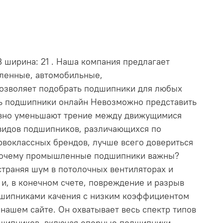
В ширина: 21 . Наша компания предлагает
шленные, автомобильные,
позволяет подобрать подшипники для любых
ть подшипники онлайн Невозможно представить
ивно уменьшают трение между движущимися
видов подшипников, различающихся по
рвоклассных брендов, лучше всего довериться
. Почему промышленные подшипники важны?
траняя шум в потолочных вентиляторах и
и, в конечном счете, повреждение и разрыв
дшипниками качения с низким коэффициентом
ашем сайте. Он охватывает весь спектр типов
дшипников, включая опорные подшипники,