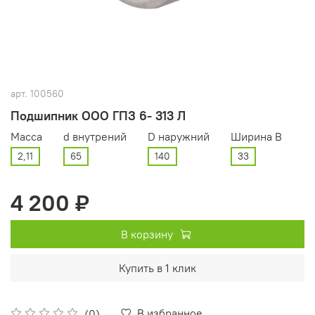
арт.
100560
Подшипник ООО ГПЗ 6- 313 Л
Масса
d внутрений
D наружний
Ширина В
2,11
65
140
33
4 200 ₽
В корзину
Купить в 1 клик
В избранное
(0)