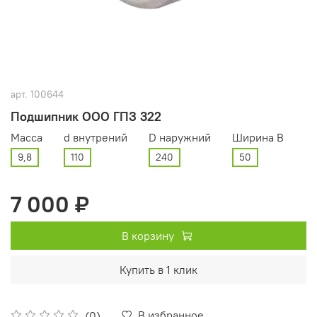
арт.
100644
Подшипник ООО ГПЗ 322
Масса
d внутрений
D наружний
Ширина В
9,8
110
240
50
7 000 ₽
В корзину
Купить в 1 клик
В избранное
(0)