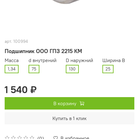
арт.
100994
Подшипник ООО ГПЗ 2215 КМ
Масса
d внутрений
D наружний
Ширина В
1,34
75
130
25
1 540 ₽
В корзину
Купить в 1 клик
В избранное
(0)