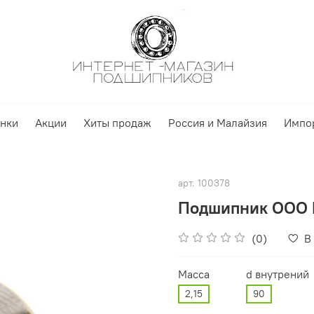
нки
Акции
Хиты продаж
Россия и Малайзия
Импо
арт.
100378
Подшипник ООО 
(0)
В
Масса
d внутрений
2,15
90