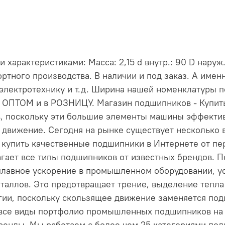
рактеристиками: Масса: 2,15 d внутр.: 90 D наруж.
ртного производства. В наличии и под заказ. А име
электротехнику и т.д. Ширина нашей номенклатуры 
и ОПТОМ и в РОЗНИЦУ. Магазин подшипников - Купи
, поскольку эти большие элементы машины эффект
 движение. Сегодня на рынке существует несколько 
е купить качественные подшипники в Интернете от пе
длагает все типы подшипников от известных брендов
лавное ускорение в промышленном оборудовании, ус
таллов. Это предотвращает трение, выделение тепла 
ргии, поскольку скользящее движение заменяется по
 все виды портфолио промышленных подшипников на н
енды. Мы работаем с более чем 25 категориями по