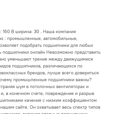
: 160 В ширина: 30 . Наша компания
нно : промышленные, автомобильные,
позволяет подобрать подшипники для любых
ть подшипники онлайн Невозможно представить
ивно уменьшают трение между движущимися
видов подшипников, различающихся по
рвоклассных брендов, лучше всего довериться
. Почему промышленные подшипники важны?
траняя шум в потолочных вентиляторах и
и, в конечном счете, повреждение и разрыв
дшипниками качения с низким коэффициентом
ашем сайте. Он охватывает весь спектр типов
дшипников, включая опорные подшипники,