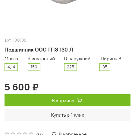
арт.
100188
Подшипник ООО ГПЗ 130 Л
Масса
d внутрений
D наружний
Ширина В
4,14
150
225
35
5 600 ₽
В корзину
Купить в 1 клик
В избранное
(0)