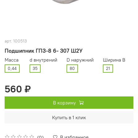
арт.
100513
Подшипник ГПЗ-8 6- 307 Ш2У
Масса
d внутрений
D наружний
Ширина В
0,44
35
80
21
560 ₽
В корзину
Купить в 1 клик
В избранное
(0)