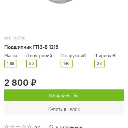
арт.
100796
Подшипник ГПЗ-8 1216
Масса
d внутрений
D наружний
Ширина В
1,68
80
140
26
2 800 ₽
В корзину
Купить в 1 клик
В избранное
(0)