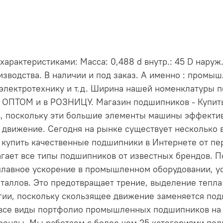
актеристиками: Масса: 0,488 d внутр.: 45 D наруж.:
зводства. В наличии и под заказ. А именно : промы
электротехнику и т.д. Ширина нашей номенклатуры 
и ОПТОМ и в РОЗНИЦУ. Магазин подшипников - Купи
, поскольку эти большие элементы машины эффект
 движение. Сегодня на рынке существует несколько 
е купить качественные подшипники в Интернете от пе
длагает все типы подшипников от известных брендов
лавное ускорение в промышленном оборудовании, ус
таллов. Это предотвращает трение, выделение тепла 
ргии, поскольку скользящее движение заменяется по
 все виды портфолио промышленных подшипников на н
енды. Мы работаем с более чем 25 категориями по