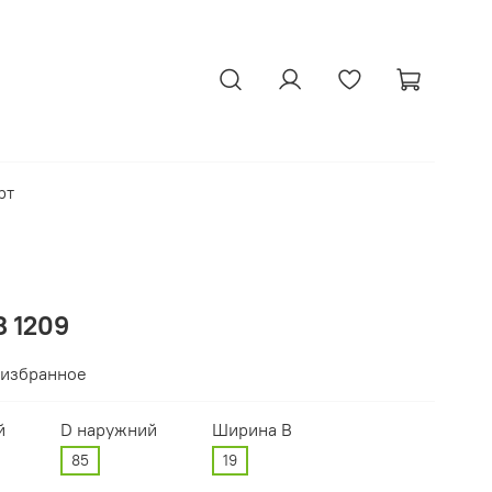
рт
 1209
 избранное
й
D наружний
Ширина В
85
19