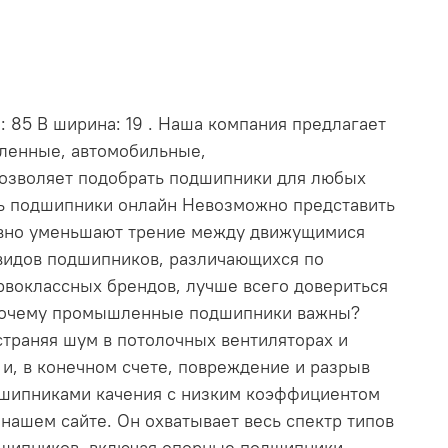
 85 В ширина: 19 . Наша компания предлагает
шленные, автомобильные,
позволяет подобрать подшипники для любых
ть подшипники онлайн Невозможно представить
ивно уменьшают трение между движущимися
видов подшипников, различающихся по
рвоклассных брендов, лучше всего довериться
. Почему промышленные подшипники важны?
траняя шум в потолочных вентиляторах и
и, в конечном счете, повреждение и разрыв
дшипниками качения с низким коэффициентом
ашем сайте. Он охватывает весь спектр типов
дшипников, включая опорные подшипники,