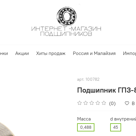
нки
Акции
Хиты продаж
Россия и Малайзия
Импо
арт.
100782
Подшипник ГПЗ-8
(0)
В
Масса
d внутрени
0,488
45