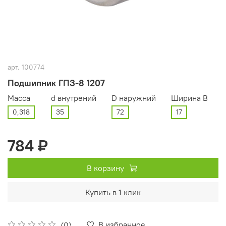
арт.
100774
Подшипник ГПЗ-8 1207
Масса
d внутрений
D наружний
Ширина В
0,318
35
72
17
784 ₽
В корзину
Купить в 1 клик
В избранное
(0)