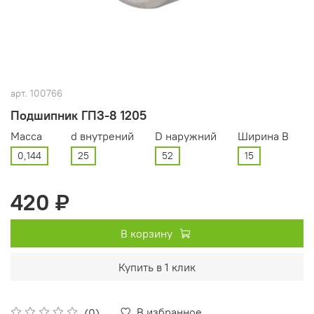
арт.
100766
Подшипник ГПЗ-8 1205
Масса
d внутрений
D наружний
Ширина В
0,144
25
52
15
420 ₽
В корзину
Купить в 1 клик
В избранное
(0)