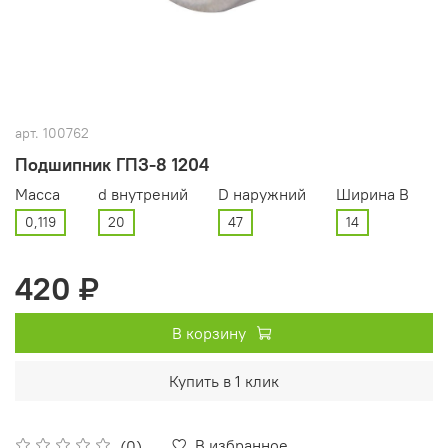
арт.
100762
Подшипник ГПЗ-8 1204
Масса
d внутрений
D наружний
Ширина В
0,119
20
47
14
420 ₽
В корзину
Купить в 1 клик
В избранное
(0)