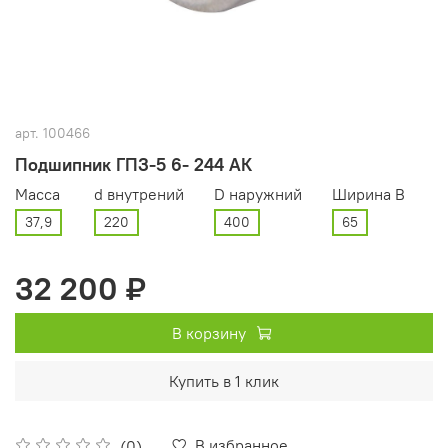
арт.
100466
Подшипник ГПЗ-5 6- 244 АК
Масса
d внутрений
D наружний
Ширина В
37,9
220
400
65
32 200 ₽
В корзину
Купить в 1 клик
В избранное
(0)