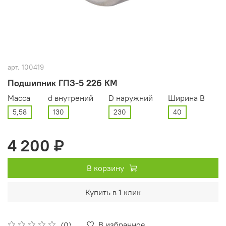
арт.
100419
Подшипник ГПЗ-5 226 КМ
Масса
d внутрений
D наружний
Ширина В
5,58
130
230
40
4 200 ₽
В корзину
Купить в 1 клик
В избранное
(0)