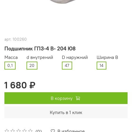
арт.
100260
Подшипник ГПЗ-4 В- 204 Ю8
Масса
d внутрений
D наружний
Ширина В
0,1
20
47
14
1 680 ₽
В корзину
Купить в 1 клик
В избранное
(0)