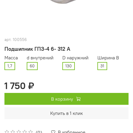
арт.
100556
Подшипник ГПЗ-4 6- 312 А
Масса
d внутрений
D наружний
Ширина В
1,7
60
130
31
1 750 ₽
В корзину
Купить в 1 клик
В избранное
(0)