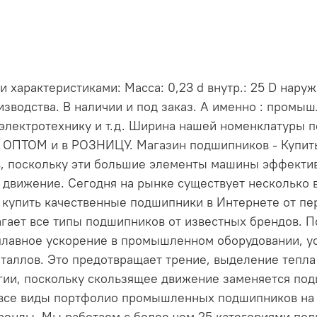
арактеристиками: Масса: 0,23 d внутр.: 25 D наруж.
зводства. В наличии и под заказ. А именно : промы
электротехнику и т.д. Ширина нашей номенклатуры 
и ОПТОМ и в РОЗНИЦУ. Магазин подшипников - Купи
, поскольку эти большие элементы машины эффект
 движение. Сегодня на рынке существует несколько 
е купить качественные подшипники в Интернете от пе
длагает все типы подшипников от известных брендов
лавное ускорение в промышленном оборудовании, ус
таллов. Это предотвращает трение, выделение тепла 
ргии, поскольку скользящее движение заменяется по
 все виды портфолио промышленных подшипников на н
енды. Мы работаем с более чем 25 категориями по