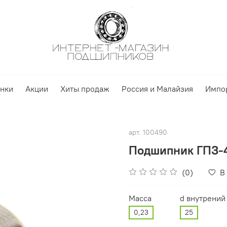
нки
Акции
Хиты продаж
Россия и Малайзия
Импо
арт.
100490
Подшипник ГПЗ-4
(0)
В
Масса
d внутрений
0,23
25