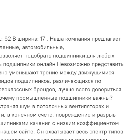
: 62 В ширина: 17 . Наша компания предлагает
шленные, автомобильные,
позволяет подобрать подшипники для любых
ть подшипники онлайн Невозможно представить
ивно уменьшают трение между движущимися
видов подшипников, различающихся по
рвоклассных брендов, лучше всего довериться
. Почему промышленные подшипники важны?
траняя шум в потолочных вентиляторах и
и, в конечном счете, повреждение и разрыв
дшипниками качения с низким коэффициентом
ашем сайте. Он охватывает весь спектр типов
дшипников, включая опорные подшипники,