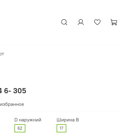
рт
 6- 305
 избранное
D наружний
Ширина В
62
17